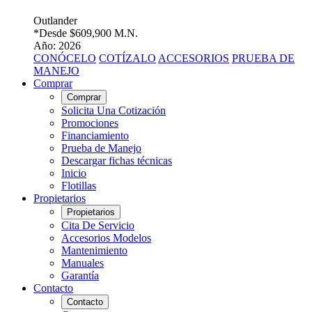
Outlander
*Desde
$609,900 M.N.
Año: 2026
CONÓCELO
COTÍZALO
ACCESORIOS
PRUEBA DE
MANEJO
Comprar
Comprar
Solicita Una Cotización
Promociones
Financiamiento
Prueba de Manejo
Descargar fichas técnicas
Inicio
Flotillas
Propietarios
Propietarios
Cita De Servicio
Accesorios Modelos
Mantenimiento
Manuales
Garantía
Contacto
Contacto