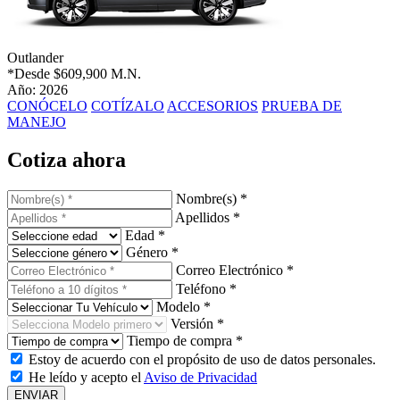
Outlander
*Desde
$609,900 M.N.
Año: 2026
CONÓCELO
COTÍZALO
ACCESORIOS
PRUEBA DE
MANEJO
Cotiza ahora
Nombre(s) *
Apellidos *
Edad *
Género *
Correo Electrónico *
Teléfono *
Modelo *
Versión *
Tiempo de compra *
Estoy de acuerdo con el propósito de uso de datos personales.
He leído y acepto el
Aviso de Privacidad