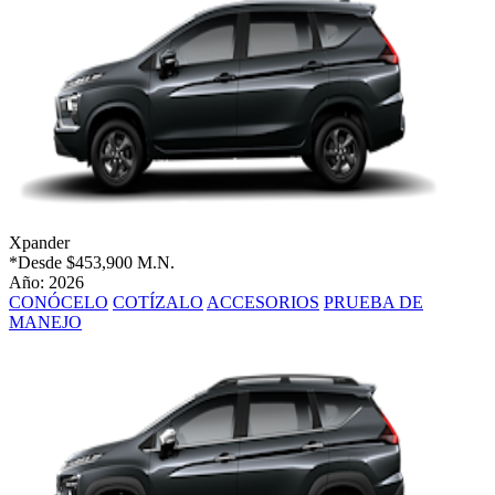
Xpander
*Desde
$453,900 M.N.
Año: 2026
CONÓCELO
COTÍZALO
ACCESORIOS
PRUEBA DE
MANEJO