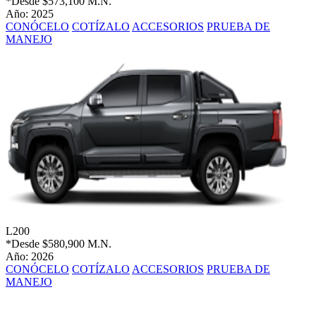
*Desde
$573,100 M.N.
Año: 2025
CONÓCELO
COTÍZALO
ACCESORIOS
PRUEBA DE
MANEJO
L200
*Desde
$580,900 M.N.
Año: 2026
CONÓCELO
COTÍZALO
ACCESORIOS
PRUEBA DE
MANEJO