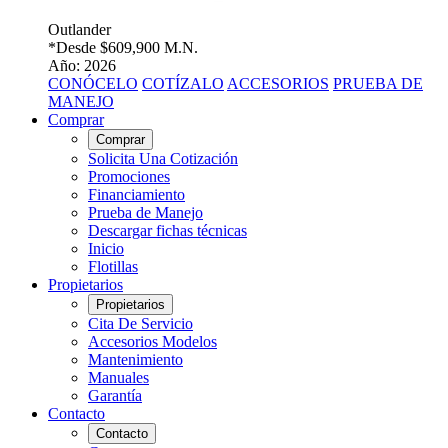
Outlander
*Desde
$609,900 M.N.
Año: 2026
CONÓCELO
COTÍZALO
ACCESORIOS
PRUEBA DE
MANEJO
Comprar
Comprar
Solicita Una Cotización
Promociones
Financiamiento
Prueba de Manejo
Descargar fichas técnicas
Inicio
Flotillas
Propietarios
Propietarios
Cita De Servicio
Accesorios Modelos
Mantenimiento
Manuales
Garantía
Contacto
Contacto