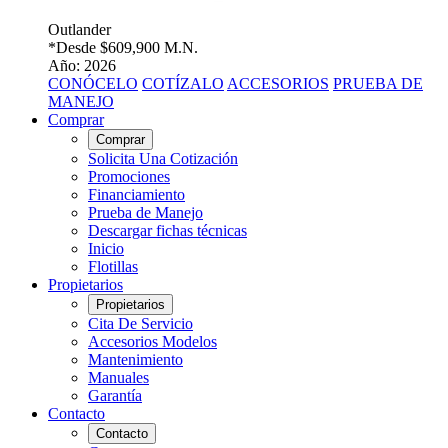
Outlander
*Desde
$609,900 M.N.
Año: 2026
CONÓCELO
COTÍZALO
ACCESORIOS
PRUEBA DE
MANEJO
Comprar
Comprar
Solicita Una Cotización
Promociones
Financiamiento
Prueba de Manejo
Descargar fichas técnicas
Inicio
Flotillas
Propietarios
Propietarios
Cita De Servicio
Accesorios Modelos
Mantenimiento
Manuales
Garantía
Contacto
Contacto