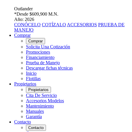
Outlander
*Desde
$609,900 M.N.
Año: 2026
CONÓCELO
COTÍZALO
ACCESORIOS
PRUEBA DE
MANEJO
Comprar
Comprar
Solicita Una Cotización
Promociones
Financiamiento
Prueba de Manejo
Descargar fichas técnicas
Inicio
Flotillas
Propietarios
Propietarios
Cita De Servicio
Accesorios Modelos
Mantenimiento
Manuales
Garantía
Contacto
Contacto