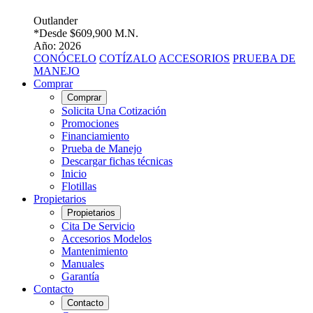
Outlander
*Desde
$609,900 M.N.
Año: 2026
CONÓCELO
COTÍZALO
ACCESORIOS
PRUEBA DE
MANEJO
Comprar
Comprar
Solicita Una Cotización
Promociones
Financiamiento
Prueba de Manejo
Descargar fichas técnicas
Inicio
Flotillas
Propietarios
Propietarios
Cita De Servicio
Accesorios Modelos
Mantenimiento
Manuales
Garantía
Contacto
Contacto