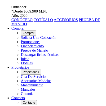
Outlander
*Desde
$609,900 M.N.
Año: 2026
CONÓCELO
COTÍZALO
ACCESORIOS
PRUEBA DE
MANEJO
Comprar
Comprar
Solicita Una Cotización
Promociones
Financiamiento
Prueba de Manejo
Descargar fichas técnicas
Inicio
Flotillas
Propietarios
Propietarios
Cita De Servicio
Accesorios Modelos
Mantenimiento
Manuales
Garantía
Contacto
Contacto