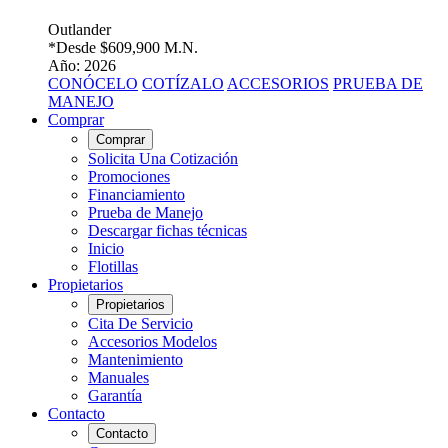
Outlander
*Desde
$609,900 M.N.
Año: 2026
CONÓCELO
COTÍZALO
ACCESORIOS
PRUEBA DE
MANEJO
Comprar
Comprar
Solicita Una Cotización
Promociones
Financiamiento
Prueba de Manejo
Descargar fichas técnicas
Inicio
Flotillas
Propietarios
Propietarios
Cita De Servicio
Accesorios Modelos
Mantenimiento
Manuales
Garantía
Contacto
Contacto