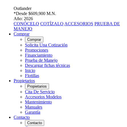
Outlander
*Desde
$609,900 M.N.
Año: 2026
CONÓCELO
COTÍZALO
ACCESORIOS
PRUEBA DE
MANEJO
Comprar
Comprar
Solicita Una Cotización
Promociones
Financiamiento
Prueba de Manejo
Descargar fichas técnicas
Inicio
Flotillas
Propietarios
Propietarios
Cita De Servicio
Accesorios Modelos
Mantenimiento
Manuales
Garantía
Contacto
Contacto