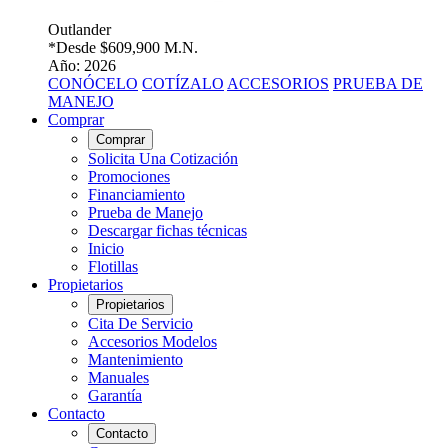
Outlander
*Desde
$609,900 M.N.
Año: 2026
CONÓCELO
COTÍZALO
ACCESORIOS
PRUEBA DE
MANEJO
Comprar
Comprar
Solicita Una Cotización
Promociones
Financiamiento
Prueba de Manejo
Descargar fichas técnicas
Inicio
Flotillas
Propietarios
Propietarios
Cita De Servicio
Accesorios Modelos
Mantenimiento
Manuales
Garantía
Contacto
Contacto