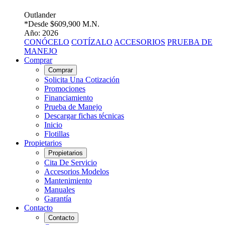
Outlander
*Desde
$609,900 M.N.
Año: 2026
CONÓCELO
COTÍZALO
ACCESORIOS
PRUEBA DE
MANEJO
Comprar
Comprar
Solicita Una Cotización
Promociones
Financiamiento
Prueba de Manejo
Descargar fichas técnicas
Inicio
Flotillas
Propietarios
Propietarios
Cita De Servicio
Accesorios Modelos
Mantenimiento
Manuales
Garantía
Contacto
Contacto