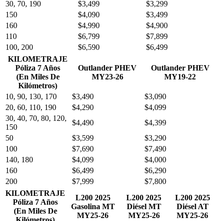
30, 70, 190
$3,499
$3,299
150
$4,090
$3,499
160
$4,990
$4,900
110
$6,799
$7,899
100, 200
$6,590
$6,499
KILOMETRAJE
Póliza 7 Años
Outlander PHEV
Outlander PHEV
(En Miles De
MY23-26
MY19-22
Kilómetros)
10, 90, 130, 170
$3,490
$3,090
20, 60, 110, 190
$4,290
$4,099
30, 40, 70, 80, 120,
$4,490
$4,399
150
50
$3,599
$3,290
100
$7,690
$7,490
140, 180
$4,099
$4,000
160
$6,499
$6,290
200
$7,999
$7,800
KILOMETRAJE
L200 2025
L200 2025
L200 2025
Póliza 7 Años
Gasolina MT
Diésel MT
Diésel AT
(En Miles De
MY25-26
MY25-26
MY25-26
Kilómetros)