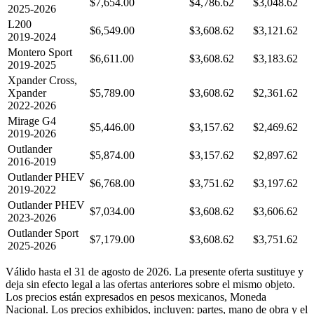
$7,654.00
$4,786.62
$3,048.62
2025-2026
L200
$6,549.00
$3,608.62
$3,121.62
2019-2024
Montero Sport
$6,611.00
$3,608.62
$3,183.62
2019-2025
Xpander Cross,
Xpander
$5,789.00
$3,608.62
$2,361.62
2022-2026
Mirage G4
$5,446.00
$3,157.62
$2,469.62
2019-2026
Outlander
$5,874.00
$3,157.62
$2,897.62
2016-2019
Outlander PHEV
$6,768.00
$3,751.62
$3,197.62
2019-2022
Outlander PHEV
$7,034.00
$3,608.62
$3,606.62
2023-2026
Outlander Sport
$7,179.00
$3,608.62
$3,751.62
2025-2026
Válido hasta el 31 de agosto de 2026. La presente oferta sustituye y
deja sin efecto legal a las ofertas anteriores sobre el mismo objeto.
Los precios están expresados en pesos mexicanos, Moneda
Nacional. Los precios exhibidos, incluyen: partes, mano de obra y el