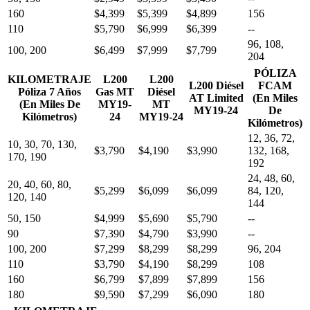
160
$4,399
$5,399
$4,899
156
110
$5,790
$6,999
$6,399
--
96, 108,
100, 200
$6,499
$7,999
$7,799
204
PÓLIZA
KILOMETRAJE
L200
L200
L200 Diésel
FCAM
Póliza 7 Años
Gas MT
Diésel
AT Limited
(En Miles
(En Miles De
MY19-
MT
MY19-24
De
Kilómetros)
24
MY19-24
Kilómetros)
12, 36, 72,
10, 30, 70, 130,
$3,790
$4,190
$3,990
132, 168,
170, 190
192
24, 48, 60,
20, 40, 60, 80,
$5,299
$6,099
$6,099
84, 120,
120, 140
144
50, 150
$4,999
$5,690
$5,790
--
90
$7,390
$4,790
$3,990
--
100, 200
$7,299
$8,299
$8,299
96, 204
110
$3,790
$4,190
$8,299
108
160
$6,799
$7,899
$7,899
156
180
$9,590
$7,299
$6,090
180