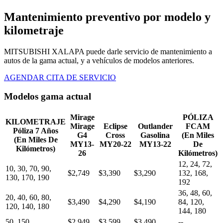
Mantenimiento preventivo por modelo y
kilometraje
MITSUBISHI XALAPA puede darle servicio de mantenimiento a
autos de la gama actual, y a vehículos de modelos anteriores.
AGENDAR CITA DE SERVICIO
Modelos gama actual
Mirage
PÓLIZA
KILOMETRAJE
Mirage
Eclipse
Outlander
FCAM
Póliza 7 Años
G4
Cross
Gasolina
(En Miles
(En Miles De
MY13-
MY20-22
MY13-22
De
Kilómetros)
26
Kilómetros)
12, 24, 72,
10, 30, 70, 90,
$2,749
$3,390
$3,290
132, 168,
130, 170, 190
192
36, 48, 60,
20, 40, 60, 80,
$3,490
$4,290
$4,190
84, 120,
120, 140, 180
144, 180
50, 150
$2,949
$3,599
$3,490
--