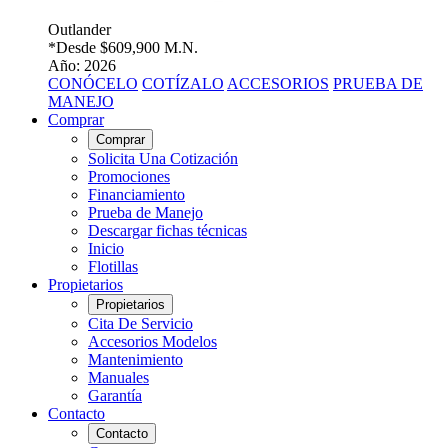
Outlander
*Desde
$609,900 M.N.
Año: 2026
CONÓCELO
COTÍZALO
ACCESORIOS
PRUEBA DE
MANEJO
Comprar
Comprar
Solicita Una Cotización
Promociones
Financiamiento
Prueba de Manejo
Descargar fichas técnicas
Inicio
Flotillas
Propietarios
Propietarios
Cita De Servicio
Accesorios Modelos
Mantenimiento
Manuales
Garantía
Contacto
Contacto