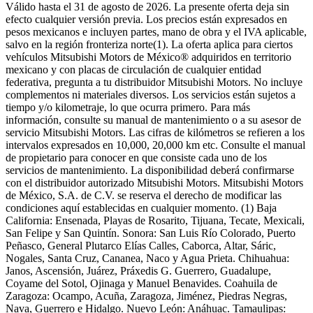
Válido hasta el 31 de agosto de 2026. La presente oferta deja sin
efecto cualquier versión previa. Los precios están expresados en
pesos mexicanos e incluyen partes, mano de obra y el IVA aplicable,
salvo en la región fronteriza norte(1). La oferta aplica para ciertos
vehículos Mitsubishi Motors de México® adquiridos en territorio
mexicano y con placas de circulación de cualquier entidad
federativa, pregunta a tu distribuidor Mitsubishi Motors. No incluye
complementos ni materiales diversos. Los servicios están sujetos a
tiempo y/o kilometraje, lo que ocurra primero. Para más
información, consulte su manual de mantenimiento o a su asesor de
servicio Mitsubishi Motors. Las cifras de kilómetros se refieren a los
intervalos expresados en 10,000, 20,000 km etc. Consulte el manual
de propietario para conocer en que consiste cada uno de los
servicios de mantenimiento. La disponibilidad deberá confirmarse
con el distribuidor autorizado Mitsubishi Motors. Mitsubishi Motors
de México, S.A. de C.V. se reserva el derecho de modificar las
condiciones aquí establecidas en cualquier momento. (1) Baja
California: Ensenada, Playas de Rosarito, Tijuana, Tecate, Mexicali,
San Felipe y San Quintín. Sonora: San Luis Río Colorado, Puerto
Peñasco, General Plutarco Elías Calles, Caborca, Altar, Sáric,
Nogales, Santa Cruz, Cananea, Naco y Agua Prieta. Chihuahua:
Janos, Ascensión, Juárez, Práxedis G. Guerrero, Guadalupe,
Coyame del Sotol, Ojinaga y Manuel Benavides. Coahuila de
Zaragoza: Ocampo, Acuña, Zaragoza, Jiménez, Piedras Negras,
Nava, Guerrero e Hidalgo. Nuevo León: Anáhuac. Tamaulipas: