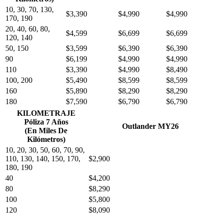
10, 30, 70, 130,
$3,390
$4,990
$4,990
170, 190
20, 40, 60, 80,
$4,599
$6,699
$6,699
120, 140
50, 150
$3,599
$6,390
$6,390
90
$6,199
$4,990
$4,990
110
$3,390
$4,990
$8,490
100, 200
$5,490
$8,599
$8,599
160
$5,890
$8,290
$8,290
180
$7,590
$6,790
$6,790
KILOMETRAJE
Póliza 7 Años
Outlander MY26
(En Miles De
Kilómetros)
10, 20, 30, 50, 60, 70, 90,
110, 130, 140, 150, 170,
$2,900
180, 190
40
$4,200
80
$8,290
100
$5,800
120
$8,090