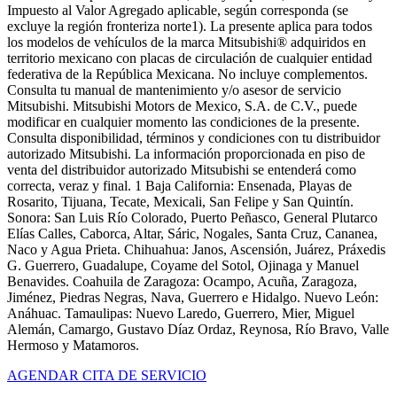
Impuesto al Valor Agregado aplicable, según corresponda (se
excluye la región fronteriza norte1). La presente aplica para todos
los modelos de vehículos de la marca Mitsubishi® adquiridos en
territorio mexicano con placas de circulación de cualquier entidad
federativa de la República Mexicana. No incluye complementos.
Consulta tu manual de mantenimiento y/o asesor de servicio
Mitsubishi. Mitsubishi Motors de Mexico, S.A. de C.V., puede
modificar en cualquier momento las condiciones de la presente.
Consulta disponibilidad, términos y condiciones con tu distribuidor
autorizado Mitsubishi. La información proporcionada en piso de
venta del distribuidor autorizado Mitsubishi se entenderá como
correcta, veraz y final. 1 Baja California: Ensenada, Playas de
Rosarito, Tijuana, Tecate, Mexicali, San Felipe y San Quintín.
Sonora: San Luis Río Colorado, Puerto Peñasco, General Plutarco
Elías Calles, Caborca, Altar, Sáric, Nogales, Santa Cruz, Cananea,
Naco y Agua Prieta. Chihuahua: Janos, Ascensión, Juárez, Práxedis
G. Guerrero, Guadalupe, Coyame del Sotol, Ojinaga y Manuel
Benavides. Coahuila de Zaragoza: Ocampo, Acuña, Zaragoza,
Jiménez, Piedras Negras, Nava, Guerrero e Hidalgo. Nuevo León:
Anáhuac. Tamaulipas: Nuevo Laredo, Guerrero, Mier, Miguel
Alemán, Camargo, Gustavo Díaz Ordaz, Reynosa, Río Bravo, Valle
Hermoso y Matamoros.
AGENDAR CITA DE SERVICIO