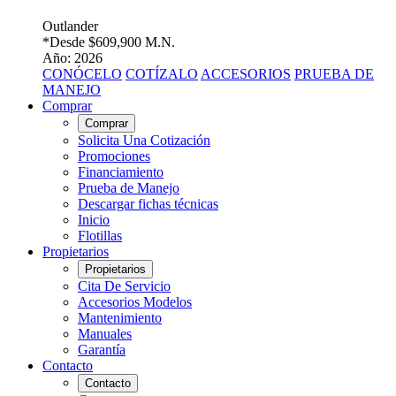
Outlander
*Desde
$609,900 M.N.
Año: 2026
CONÓCELO
COTÍZALO
ACCESORIOS
PRUEBA DE
MANEJO
Comprar
Comprar
Solicita Una Cotización
Promociones
Financiamiento
Prueba de Manejo
Descargar fichas técnicas
Inicio
Flotillas
Propietarios
Propietarios
Cita De Servicio
Accesorios Modelos
Mantenimiento
Manuales
Garantía
Contacto
Contacto