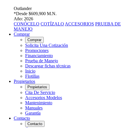
Outlander
*Desde
$609,900 M.N.
Año: 2026
CONÓCELO
COTÍZALO
ACCESORIOS
PRUEBA DE
MANEJO
Comprar
Comprar
Solicita Una Cotización
Promociones
Financiamiento
Prueba de Manejo
Descargar fichas técnicas
Inicio
Flotillas
Propietarios
Propietarios
Cita De Servicio
Accesorios Modelos
Mantenimiento
Manuales
Garantía
Contacto
Contacto